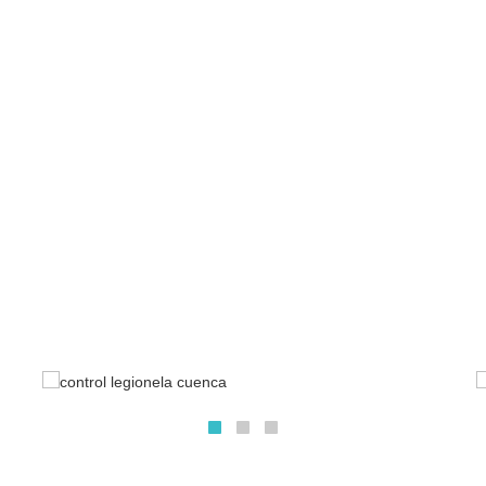
Tus problemas tienen solución
de valorar con exactitud el problema a atajar y es capaz de desarr
mas se adapte a sus necesidades
Programa de prevención y control
Lipesa