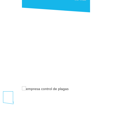
Solo una empresa profesional como LIPESA pue
Programa de prevención y control
Lipesa