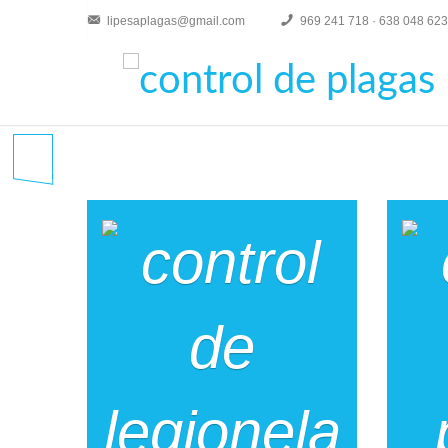
lipesaplagas@gmail.com
969 241 718 · 638 048 623
Ver más