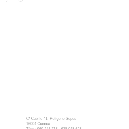
Lipesa
C/ Cubillo 41, Polígono Sepes
16004 Cuenca
Tfno.: 969 241 718 · 638 048 623