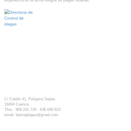
experiencia en la lucha integral de plagas urbanas.
Localización
Lipesa
C/ Cubillo 41, Polígono Sepes
16004 Cuenca
Tfno.: 969 241 718 · 638 048 623
email: lipesaplagas@gmail.com